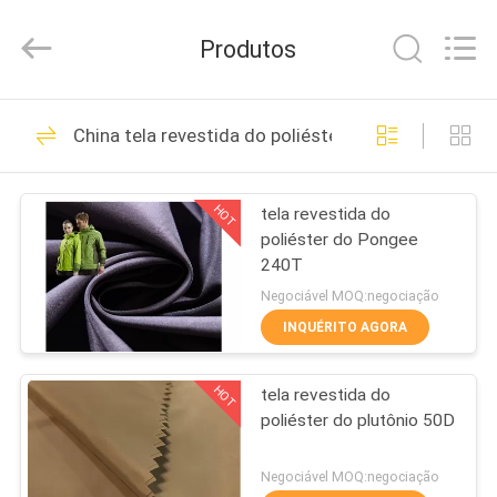
Suzhou
Jingang
Textile
Produtos
Co.,Ltd.
All
Rights
Reserved.
CASA
59
China tela revestida do poliéster
Tela exterior
PRODUTOS
respirável
HOT
tela revestida do
poliéster do Pongee
SOBRE
240T
NÓS
Negociável MOQ:negociação
INQUÉRITO AGORA
48
EXCURSÃO
Desvanece-se a tela
HOT
tela revestida do
DA
poliéster do plutônio 50D
FÁBRICA
exterior resistente
Negociável MOQ:negociação