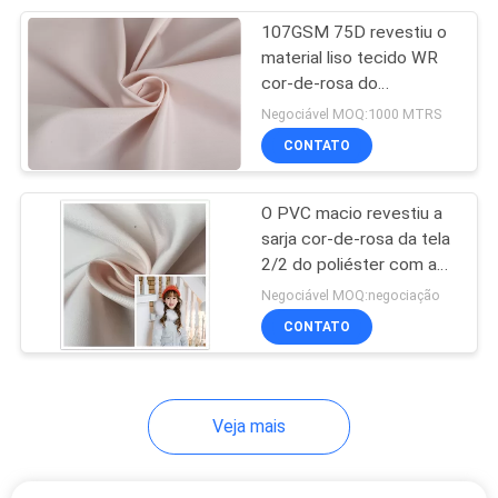
107GSM 75D revestiu o
29
material liso tecido WR
cor-de-rosa do
Tela Cationic
revestimento da jaqueta
Negociável MOQ:1000 MTRS
da memória da tela do
CONTATO
poliéster
O PVC macio revestiu a
sarja cor-de-rosa da tela
2/2 do poliéster com a
23
preservação excelente
Negociável MOQ:negociação
Tela de estiramento
da forma
CONTATO
super
Veja mais