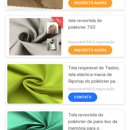
CONTROLE
INQUÉRITO AGORA
DA
HOT
tela revestida do
QUALIDADE
67
poliéster 75D
Tela exterior do
CONTACTE-
Negociável MOQ:negociação
impermeabilizante
NOS
INQUÉRITO AGORA
Tela respirável de Taslon,
NOTÍCIA
tela elástica macia de
Ripstop do poliéster para
62
CASOS
o desgaste exterior
Negociável MOQ:negociação
Tela plástica
CONTATO
COMPANY
reciclada da garrafa
Tela revestida do
NEWS
poliéster de pano liso da
memória para o