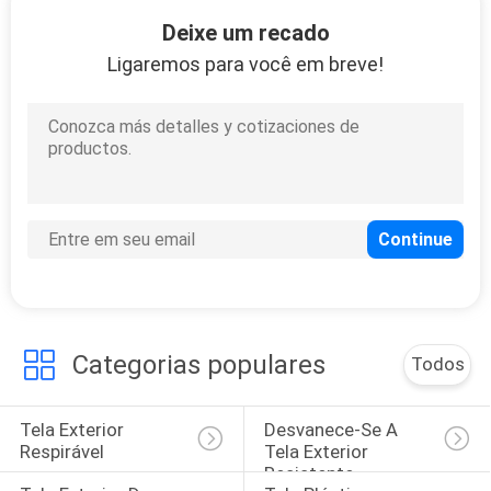
14
Deixe um recado
Tela chiffon de
Ligaremos para você em breve!
pouco peso
23
tela gráfica da cópia
Categorias populares
Todos
Tela Exterior 
Desvanece-Se A 
Respirável
Tela Exterior 
Resistente
16