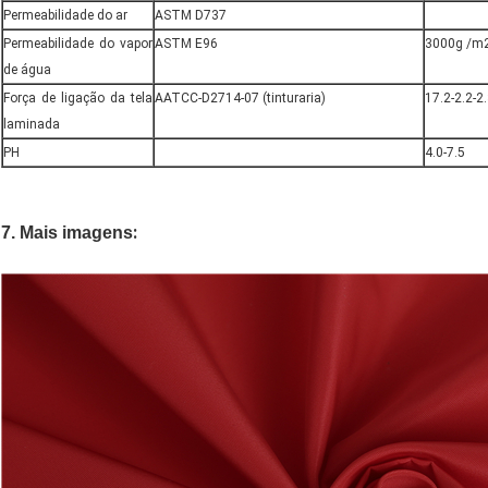
Permeabilidade do ar
ASTM D737
Permeabilidade do vapor
ASTM E96
3000g /m2
de água
Força de ligação da tela
AATCC-D2714-07 (tinturaria)
17.2-2.2-2.
laminada
PH
4.0-7.5
:
7.
Mais imagens