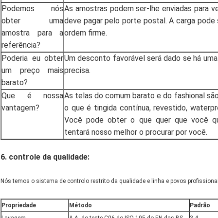
Podemos nós
As amostras podem ser-lhe enviadas para ver
obter uma
deve pagar pelo porte postal. A carga pode
amostra para a
ordem firme.
referência?
Poderia eu obter
Um desconto favorável será dado se há uma
um preço mais
precisa.
barato?
Que é nossa
As telas do comum barato e do fashional são
vantagem?
o que é tingida contínua, revestido, waterp
Você pode obter o que quer que você qu
tentará nosso melhor o procurar por você.
6.
controle da qualidade
:
Nós temos o sistema de controlo restrito da qualidade e linha e povos profissiona
Propriedade
Método
Padrão