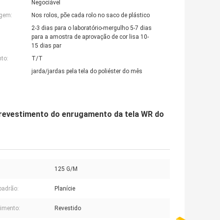
Negociável
agem:
Nos rolos, põe cada rolo no saco de plástico
2-3 dias para o laboratório-mergulho 5-7 dias
para a amostra de aprovação de cor lisa 10-
15 dias par
to:
T/T
jarda/jardas pela tela do poliéster do mês
 revestimento do enrugamento da tela WR do
125 G/M
padrão:
Planície
imento:
Revestido