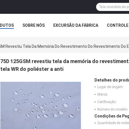
DUTOS
SOBRE NÓS
EXCURSÃO DA FÁBRICA
CONTROLE 
EMPRESA
M Revestiu Tela Da Memória Do Revestimento Do Revestimento Do En
75D 125GSM revestiu tela da memória do revestimen
tela WR do poliéster a anti
Detalhes do prod
Lugar de origem:
Marca:
Certificação:
Número do modelo:
Condições de Pag
Quantidade de ord