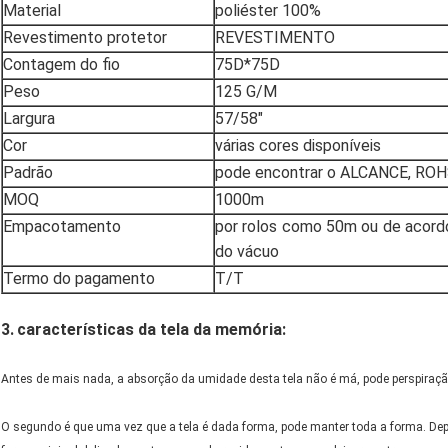
Material
poliéster 100%
Revestimento protetor
REVESTIMENTO
Contagem do fio
75D*75D
Peso
125 G/M
Largura
57/58"
Cor
várias cores disponíveis
Padrão
pode encontrar o ALCANCE, ROH
MOQ
1000m
Empacotamento
por rolos como 50m ou de acord
do vácuo
Termo do pagamento
T/T
3.
características da tela da memória:
Antes de mais nada, a absorção da umidade desta tela não é má, pode perspiração 
O segundo é que uma vez que a tela é dada forma, pode manter toda a forma. De