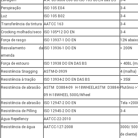
Lavagem
A.A. do teste C06 do ISO 105 do EN das BS
3-4
Perspiração
ISO 105 E04
3-4
Luz
ISO 105 B02
3-4
Transferência da tintura
AATCC 163
3-4
Crocking molhado/seco
ISO 105*12 DO EN
3-4
Força de rasgo
ISO 13937-1 DO EN
12N abaix
Resvalamento da
ISO 13936-1 DO EN
> 200N
emenda
Força de estouro
ISO 13938 DO EN DAS BS
> 40BL (m
Resistência Snagging
ASTM-D-3939
4 (malha)
Resistência à tração
ISO 13934-2 DO EN DAS BS
> 35bl
Resistência de abrasão
ASTM D3884-09 H-18WHEELASTM D3884-
Plutônio >
09 H-18WHEEL 500G/Wheel
Resistência de abrasão
ISO 12947-2 DO EN
Tela >200
Resistência de Pilling
ISO 12945-2 DO EN
3-4
Água Repellency
AATCC-22-2010
Resistência de água
AATCC-127-2008
3000/ 500
de cliente)