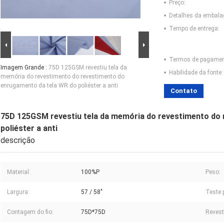
Preço:
Detalhes da embal
Tempo de entrega:
Termos de pagamen
Imagem Grande :
75D 125GSM revestiu tela da
Habilidade da fonte:
memória do revestimento do revestimento do
enrugamento da tela WR do poliéster a anti
Contato
75D 125GSM revestiu tela da memória do revestimento do
poliéster a anti
descrição
Material:
100%P
Peso:
Largura:
57 / 58"
Teste 
Contagem do fio:
75D*75D
Revest