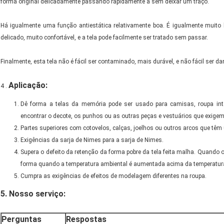
forma original delicadamente passando rapidamente a sem deixar um traço.
Há igualmente uma função antiestática relativamente boa. É igualmente muit
delicado, muito confortável, e a tela pode facilmente ser tratado sem passar.
Finalmente, esta tela não é fácil ser contaminado, mais durável, e não fácil ser 
Aplicação:
4 .
Dê forma a telas da memória pode ser usado para camisas, roupa interi
encontrar o decote, os punhos ou as outras peças e vestuários que exigem
Partes superiores com cotovelos, calças, joelhos ou outros arcos que tê
Exigências da sarja de Nimes para a sarja de Nimes.
Supera o defeito da retenção da forma pobre da tela feita malha. Quando
forma quando a temperatura ambiental é aumentada acima da temperatur
Cumpra as exigências de efeitos de modelagem diferentes na roupa.
5. Nosso serviço:
Perguntas
Respostas