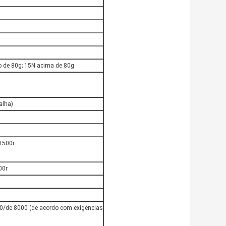
o de 80g; 15N acima de 80g
alha)
1500r
00r
0/de 8000 (de acordo com exigências