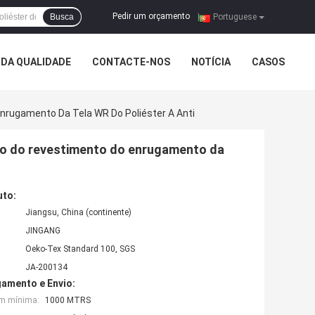
Pedir um orçamento
Busca
|
Portuguese
DA QUALIDADE
CONTACTE-NOS
NOTÍCIA
CASOS
rugamento Da Tela WR Do Poliéster A Anti
to do revestimento do enrugamento da
uto:
Jiangsu, China (continente)
JINGANG
Oeko-Tex Standard 100, SGS
JA-200134
amento e Envio:
em mínima:
1000 MTRS