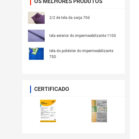
OS MELHORES PRODUTOS
2/2 de tela da sarja 70d
tela exterior do impermeabilizante 110G
tela do poliéster do impermeabilizante
75D
CERTIFICADO