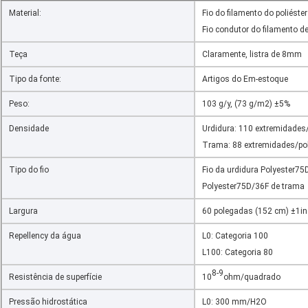
Material:
Fio do filamento do poliéste
Fio condutor do filamento d
Teça
Claramente, listra de 8mm
Tipo da fonte:
Artigos do Em-estoque
Peso:
103 g/y, (73 g/m2) ±5%
Densidade
Urdidura: 110 extremidade
Trama: 88 extremidades/po
Tipo do fio
Fio da urdidura Polyester7
Polyester75D/36F de trama
Largura
60 polegadas (152 cm) ±1i
Repellency da água
L0: Categoria 100
L100: Categoria 80
8-9
Resistência de superfície
10
ohm/quadrado
Pressão hidrostática
L0: 300 mm/H2O