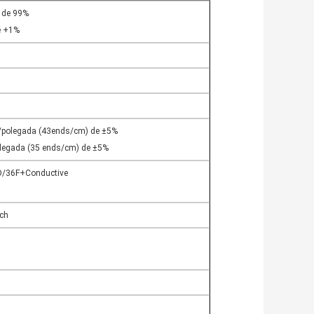
r de 99%
e +1%
s/polegada (43ends/cm) de ±5%
legada (35 ends/cm) de ±5%
5D/36F+Conductive
nch