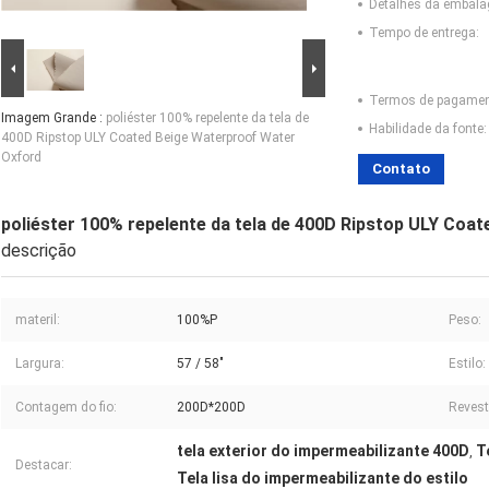
Detalhes da embal
Tempo de entrega:
Termos de pagamen
Imagem Grande :
poliéster 100% repelente da tela de
Habilidade da fonte:
400D Ripstop ULY Coated Beige Waterproof Water
Oxford
Contato
poliéster 100% repelente da tela de 400D Ripstop ULY Coa
descrição
materil:
100%P
Peso:
Largura:
57 / 58"
Estilo:
Contagem do fio:
200D*200D
Revest
tela exterior do impermeabilizante 400D
T
,
Destacar:
Tela lisa do impermeabilizante do estilo