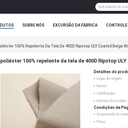
DUTOS
SOBRE NÓS
EXCURSÃO DA FÁBRICA
CONTROLE 
EMPRESA
oliéster 100% Repelente Da Tela De 400D Ripstop ULY Coated Beige W
poliéster 100% repelente da tela de 400D Ripstop UL
Detalhes do prod
Lugar de origem:
Marca:
Certificação:
Número do modelo:
Condições de Pag
Quantidade de ord
Preço: