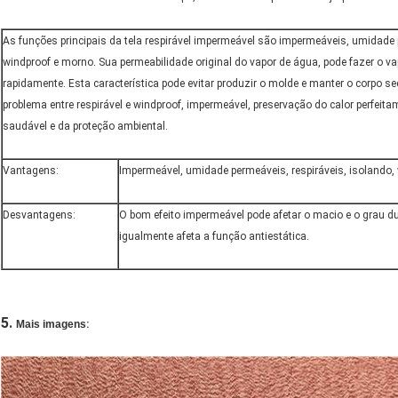
As funções principais da tela respirável impermeável são impermeáveis, umidade p
windproof e morno. Sua permeabilidade original do vapor de água, pode fazer o vap
rapidamente. Esta característica pode evitar produzir o molde e manter o corpo se
problema entre respirável e windproof, impermeável, preservação do calor perfeita
saudável e da proteção ambiental.
Vantagens:
Impermeável, umidade permeáveis, respiráveis, isolando,
Desvantagens:
O bom efeito impermeável pode afetar o macio e o grau d
igualmente afeta a função antiestática.
5.
Mais imagens
: