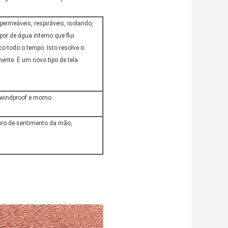
ermeáveis, respiráveis, isolando,
or de água interno que flui
co todo o tempo. Isto resolve o
mente. É um novo tipo de tela
 windproof e morno
uro de sentimento da mão,