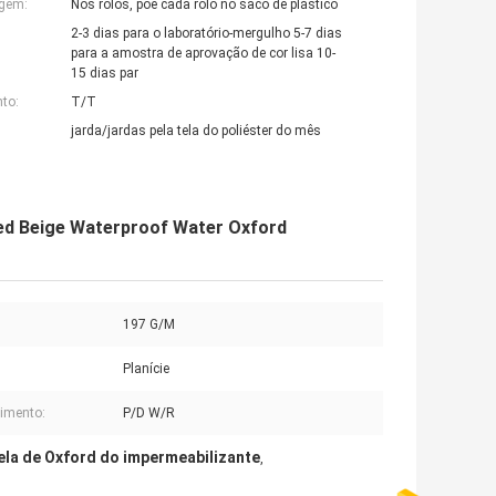
agem:
Nos rolos, põe cada rolo no saco de plástico
2-3 dias para o laboratório-mergulho 5-7 dias
para a amostra de aprovação de cor lisa 10-
15 dias par
to:
T/T
jarda/jardas pela tela do poliéster do mês
ted Beige Waterproof Water Oxford
197 G/M
Planície
imento:
P/D W/R
ela de Oxford do impermeabilizante
,