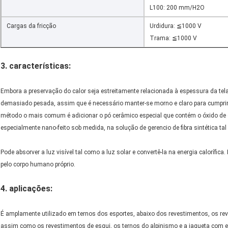
L100: 200 mm/H2O
Cargas da fricção
Urdidura: ≦1000 V
Trama: ≦1000 V
3.
características:
Embora a preservação do calor seja estreitamente relacionada à espessura da tela
demasiado pesada, assim que é necessário manter-se morno e claro para cumprir 
método o mais comum é adicionar o pó cerâmico especial que contém o óxido de c
especialmente nano-feito sob medida, na solução de gerencio de fibra sintética tal
Pode absorver a luz visível tal como a luz solar e convertê-la na energia calorífica
pelo corpo humano próprio.
4. aplicações:
É amplamente utilizado em ternos dos esportes, abaixo dos revestimentos, os rev
assim como os revestimentos de esqui, os ternos do alpinismo e a jaqueta com 