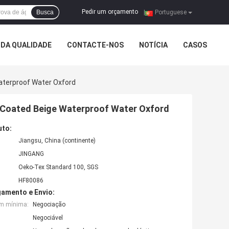
Pedir um orçamento
Busca
|
Portuguese
DA QUALIDADE
CONTACTE-NOS
NOTÍCIA
CASOS
aterproof Water Oxford
Y Coated Beige Waterproof Water Oxford
uto:
Jiangsu, China (continente)
JINGANG
Oeko-Tex Standard 100, SGS
HF80086
amento e Envio:
em mínima:
Negociação
Negociável