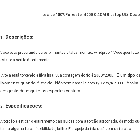
tela de 100%Polyester 400D 0.4CM Ripstop ULY Coate
Descrições:
1 .
Você está procurando cores brilhantes e telas mornas, windproof? Você quer fazer 
esta tela seri-lo-á certamente.
É um tipo d
A tela está torcendo e fibra lisa. Sua contagem do fio é 200D*200D.
lixamento quando é tecida. Nós
Assim 
terminamo-la com P/D e W/R e TPU.
desgaste de esqui e os esportes vestem
.
Especificações
:
2 .
A torção é esticar o estiramento das suiças com a torção apropriada, de modo q
tenha alguma força, flexibilidade, brilho. E drapeje da tela será bom se torcido.