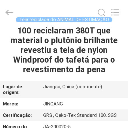
Suzhou
Jingang
Textile
Co.,Ltd.
All
Tela reciclada do ANIMAL DE ESTIMAÇÃO
Rights
Reserved.
100 reciclaram 380T que
CASA
material o plutônio brilhante
PRODUTOS
revestiu a tela de nylon
Windproof do tafetá para o
SOBRE
revestimento da pena
NÓS
Lugar de
Jiangsu, China (continente)
origem:
EXCURSÃO
DA
Marca:
JINGANG
FÁBRICA
Certificação:
GRS , Oeko-Tex Standard 100, SGS
Número do
JA-200020-5