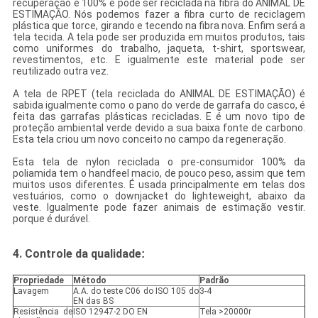
recuperação é 100% e pode ser reciclada na fibra do ANIMAL DE
ESTIMAÇÃO. Nós podemos fazer a fibra curto de reciclagem
plástica que torce, girando e tecendo na fibra nova. Enfim será a
tela tecida. A tela pode ser produzida em muitos produtos, tais
como uniformes do trabalho, jaqueta, t-shirt, sportswear,
revestimentos, etc. E igualmente este material pode ser
reutilizado outra vez.
A tela de RPET (tela reciclada do ANIMAL DE ESTIMAÇÃO) é
sabida igualmente como o pano do verde de garrafa do casco, é
feita das garrafas plásticas recicladas. E é um novo tipo de
proteção ambiental verde devido a sua baixa fonte de carbono.
Esta tela criou um novo conceito no campo da regeneração.
Esta tela de nylon reciclada o pre-consumidor 100% da
poliamida tem o handfeel macio, de pouco peso, assim que tem
muitos usos diferentes. É usada principalmente em telas dos
vestuários, como o downjacket do lighteweight, abaixo da
veste. Igualmente pode fazer animais de estimação vestir.
porque é durável.
4. Controle da qualidade
:
Propriedade
Método
Padrão
Lavagem
A.A. do teste C06 do ISO 105 do
3-4
EN das BS
Resistência de
ISO 12947-2 DO EN
Tela >20000r