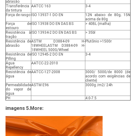
abrasão
Transferência
AATCC 163
3-4
da tintura
Força de rasgo
ISO 13937-1 DO EN
12N abaixo de 80g; 15N
acima de 80g
Força de
ISO 13938 DO EN DAS BS
> 40BL (malha)
estouro
Resistência à
ISO 13934-2 DO EN DAS BS
> 35bl
tração
Resistência de
ASTM D3884-09 H-
Plutônio >1500r
abrasão
18WHEELASTM D3884-09 H-
18WHEEL 500G/Wheel
Resistência de
ISO 12945-2 DO EN
3-4
Pilling
Água
AATCC-22-2010
Repellency
Resistência de
AATCC-127-2008
3000/ 5000/de 8000 (de
água
acordo com exigências de
cliente)
Permeabilidade
ASTM E96
3000g /m2/ 24h
do vapor de
água
PH
4.0-7.5
imagens 5.More: