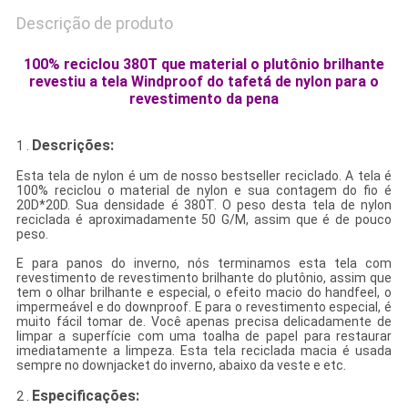
Descrição de produto
100% reciclou 380T que material o plutônio brilhante
revestiu a tela Windproof do tafetá de nylon para o
revestimento da pena
Descrições:
1 .
Esta tela de nylon é um de nosso bestseller reciclado. A tela é
100% reciclou o material de nylon e sua contagem do fio é
20D*20D. Sua densidade é 380T. O peso desta tela de nylon
reciclada é aproximadamente 50 G/M, assim que é de pouco
peso.
E para panos do inverno, nós terminamos esta tela com
revestimento de revestimento brilhante do plutônio, assim que
tem o olhar brilhante e especial, o efeito macio do handfeel, o
impermeável e do downproof. E para o revestimento especial, é
muito fácil tomar de. Você apenas precisa delicadamente de
limpar a superfície com uma toalha de papel para restaurar
imediatamente a limpeza. Esta tela reciclada macia é usada
sempre no downjacket do inverno, abaixo da veste e etc.
Especificações:
2 .