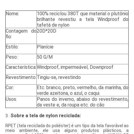
Nome:
100% reciclou 380T que material o plutônio
brilhante revestiu a tela Windproof do
tafetá de nylon
Contagem do
20D*20D
fio:
Estilo:
Planície
Peso:
50 G/M
Característica:
Windproof, impermeável, Downproof
Revestimento:
Tingiu-se, revestindo
Cor:
Etc. branco, preto, vermelho, da marinha, do
verde azeitona, o azul, o caqui.
Usos:
Panos do inverno, abaixo do revestimento,
da veste e, da roupa etc. do cão
Sobre a tela de nylon reciclada:
3 .
RPET (tela reciclada do poliéster) é um tipo da tela favorável ao
meio ambiente, ele usa alguns produtos plásticos, a