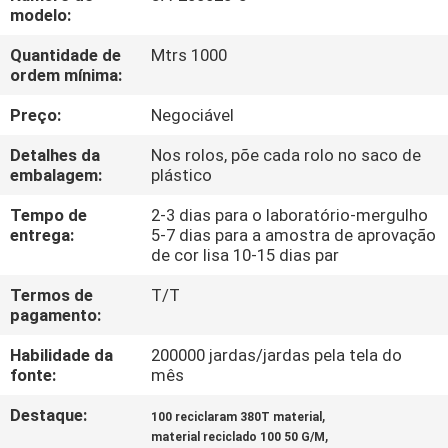
CONTROLE
modelo:
DA
Quantidade de
Mtrs 1000
ordem mínima:
QUALIDADE
Preço:
Negociável
CONTACTE-
Detalhes da
Nos rolos, põe cada rolo no saco de
NOS
embalagem:
plástico
Tempo de
2-3 dias para o laboratório-mergulho
entrega:
5-7 dias para a amostra de aprovação
NOTÍCIA
de cor lisa 10-15 dias par
Termos de
T/T
CASOS
pagamento:
Habilidade da
200000 jardas/jardas pela tela do
COMPANY
fonte:
mês
NEWS
Destaque:
,
100 reciclaram 380T material
,
material reciclado 100 50 G/M