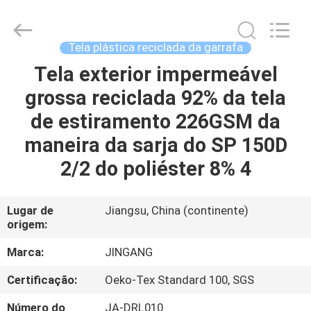
Suzhou
Jingang
Textile
Co.,Ltd.
All
Tela plástica reciclada da garrafa
Rights
Reserved.
Tela exterior impermeável
CASA
grossa reciclada 92% da tela
PRODUTOS
de estiramento 226GSM da
maneira da sarja do SP 150D
SOBRE
2/2 do poliéster 8% 4
NÓS
Lugar de
Jiangsu, China (continente)
origem:
EXCURSÃO
DA
Marca:
JINGANG
FÁBRICA
Certificação:
Oeko-Tex Standard 100, SGS
Número do
JA-DRL010