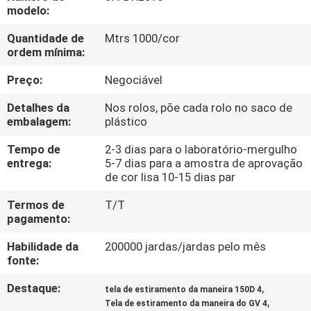
CONTROLE
modelo:
DA
Quantidade de
Mtrs 1000/cor
ordem mínima:
QUALIDADE
Preço:
Negociável
CONTACTE-
Detalhes da
Nos rolos, põe cada rolo no saco de
NOS
embalagem:
plástico
Tempo de
2-3 dias para o laboratório-mergulho
entrega:
5-7 dias para a amostra de aprovação
NOTÍCIA
de cor lisa 10-15 dias par
Termos de
T/T
CASOS
pagamento:
Habilidade da
200000 jardas/jardas pelo mês
COMPANY
fonte:
NEWS
Destaque:
,
tela de estiramento da maneira 150D 4
,
Tela de estiramento da maneira do GV 4