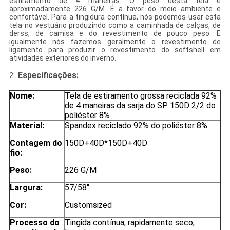
estiramento de 4 maneiras. O peso desta tela é
aproximadamente 226 G/M. É a favor do meio ambiente e
confortável. Para a tingidura contínua, nós podemos usar esta
tela no vestuário produzindo como a caminhada de calças, de
derss, de camisa e do revestimento de pouco peso. E
igualmente nós fazemos geralmente o revestimento de
ligamento para produzir o revestimento do softshell em
atividades exteriores do inverno.
Especificações
:
2 .
Nome:
Tela de estiramento grossa reciclada 92%
de 4 maneiras da sarja do SP 150D 2/2 do
poliéster 8%
Material:
Spandex reciclado 92% do poliéster 8%
Contagem do
150D+40D*150D+40D
fio:
Peso:
226 G/M
Largura:
57/58"
Cor:
Customsized
Processo do
Tingida contínua, rapidamente seco,