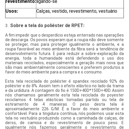
revestimento:
ligando-se
Usos:
Calças, vestido, revestimento, vestuário
Sobre a tela do poliéster de RPET:
3 .
A fim impedir que o desperdício esteja enterrado nas operações
de descarga. Os povos esperam que a roupa não deve somente
se proteger, mas para proteger igualmente o ambiente, e a
roupa favorável ao meio ambiente da fibra será a tendência de
desenvolvimento futura. E para reduzir a sobre-exploração da
energia, toda a humanidade está defendendo o uso dos
materiais reciclados, especialmente a geração mais nova que
são mais ambientalmente conscientes e preferem produtos a
favor do meio ambiente para a compra e o consumo.
Esta tela reciclada do poliéster é spandex reciclado 92% do
poliéster e do 8%. Assim tem o efeito elástico no lado da trama
e da urdidura. A contagem do fio é 150D+40D*150D+40D. Assim
nós chamamos geralmente esta tela reciclada do poyester
reciclamos 4 telas elásticas tomadas partido ou tela de
estiramento de 4 maneiras. O peso desta tela é
aproximadamente 226 G/M. É a favor do meio ambiente e
confortável. Para a tingidura contínua, nós podemos usar esta
tela no vestuário produzindo como a caminhada de calças, de
derss, de camisa e do revestimento de pouco peso. E
igualmente nós fazemos geralmente o revestimento de