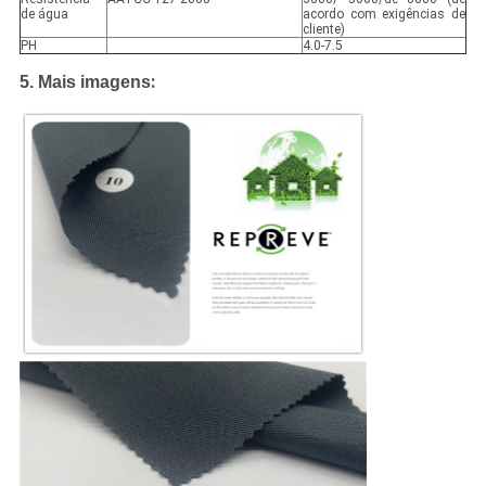
de água
acordo com exigências de
cliente)
PH
4.0-7.5
:
5. Mais imagens