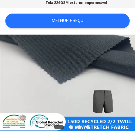
Tela 226GSM exterior impermeável
MAPA
DO
MELHOR PREÇO
SITE
PRIVACY
POLICY