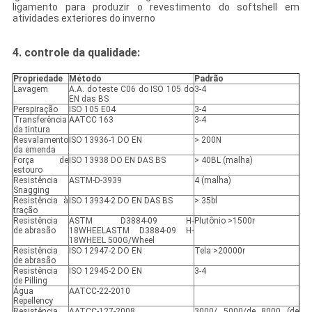
ligamento para produzir o revestimento do softshell em
atividades exteriores do inverno
4. controle da qualidade:
Propriedade
Método
Padrão
Lavagem
A.A. do teste C06 do ISO 105 do
3-4
EN das BS
Perspiração
ISO 105 E04
3-4
Transferência
AATCC 163
3-4
da tintura
Resvalamento
ISO 13936-1 DO EN
> 200N
da emenda
Força de
ISO 13938 DO EN DAS BS
> 40BL (malha)
estouro
Resistência
ASTM-D-3939
4 (malha)
Snagging
Resistência à
ISO 13934-2 DO EN DAS BS
> 35bl
tração
Resistência
ASTM D3884-09 H-
Plutônio >1500r
de abrasão
18WHEELASTM D3884-09 H-
18WHEEL 500G/Wheel
Resistência
ISO 12947-2 DO EN
Tela >20000r
de abrasão
Resistência
ISO 12945-2 DO EN
3-4
de Pilling
Água
AATCC-22-2010
Repellency
Resistência
AATCC-127-2008
3000/ 5000/de 8000 (de