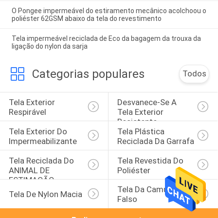
O Pongee impermeável do estiramento mecânico acolchoou o
poliéster 62GSM abaixo da tela do revestimento
Tela impermeável reciclada de Eco da bagagem da trouxa da
ligação do nylon da sarja
Categorias populares
Todos
Tela Exterior 
Desvanece-Se A 
Respirável
Tela Exterior 
Resistente
Tela Exterior Do 
Tela Plástica 
Impermeabilizante
Reciclada Da Garrafa
Tela Reciclada Do 
Tela Revestida Do 
ANIMAL DE 
Poliéster
ESTIMAÇÃO
Tela Da Camurça Do 
Tela De Nylon Macia
Falso