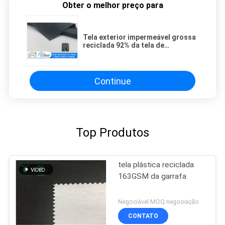
Obter o melhor preço para
Tela exterior impermeável grossa
reciclada 92% da tela de
estiramento 226GSM da maneira
da sarja do SP 150D 2/2 do
poliéster 8% 4
Continue
Top Produtos
tela plástica reciclada
163GSM da garrafa
Negociável MOQ:negociação
CONTATO