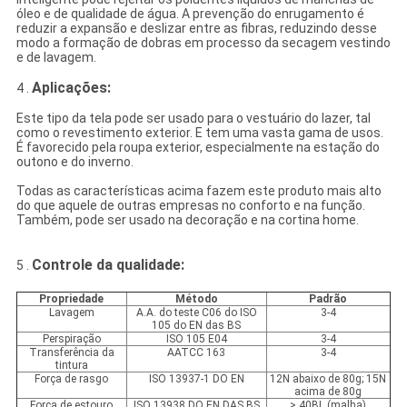
óleo e de qualidade de água. A prevenção do enrugamento é
reduzir a expansão e deslizar entre as fibras, reduzindo desse
modo a formação de dobras em processo da secagem vestindo
e de lavagem.
Aplicações:
4 .
Este tipo da tela pode ser usado para o vestuário do lazer, tal
como o revestimento exterior. E tem uma vasta gama de usos.
É favorecido pela roupa exterior, especialmente na estação do
outono e do inverno.
Todas as características acima fazem este produto mais alto
do que aquele de outras empresas no conforto e na função.
Também, pode ser usado na decoração e na cortina home.
Controle da qualidade:
5 .
Propriedade
Método
Padrão
Lavagem
A.A. do teste C06 do ISO
3-4
105 do EN das BS
Perspiração
ISO 105 E04
3-4
Transferência da
AATCC 163
3-4
tintura
Força de rasgo
ISO 13937-1 DO EN
12N abaixo de 80g; 15N
acima de 80g
Força de estouro
ISO 13938 DO EN DAS BS
> 40BL (malha)