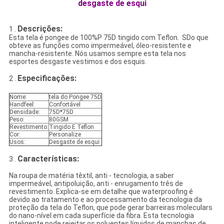
desgaste de esqui
Descrições:
1 .
Esta tela é pongee de 100%P 75D tingido com Teflon. SDo que
obteve as funções como impermeável, óleo-resistente e
mancha-resistente. Nós usamos sempre esta tela nos
esportes desgaste vestimos e dos esquis.
Especificações:
2 .
Nome:
tela do Pongee 75D
Handfeel:
Confortável
Densidade:
75D*75D
Peso:
80GSM
Revestimento:
Tingido E Teflon
Cor:
Personalize
Usos:
Desgaste de esqui
Características:
3 .
Na roupa de matéria têxtil, anti - tecnologia, a saber
impermeável, antipoluição, anti - enrugamento três de
revestimento. Explica-se em detalhe que waterproofing é
devido ao tratamento e ao processamento da tecnologia da
proteção da tela do Teflon, que pode gerar barreiras moleculars
do nano-nível em cada superfície da fibra. Esta tecnologia
inteligente pode rejeitar os poluentes líquidos de manchas de