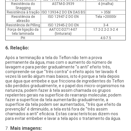
Resistência do
ASTM-D-3939
4 (malha)
Snagging
Resistência à tração
ISO 13934-2 DO EN DAS BS
> 35bl
Resistência de
ISO 12947-2 DO EN
Tela >20000r
abrasão
Resistência de Pilling
ISO 12945-2 DO EN
3-4
Força de ligação da
AATCC-D2714-07
17.2-2.2-2.3-2.4
tela laminada
(tinturaria)
PH
4.0-7.5
6. Relação:
Após a terminação a tela do Teflon não tem a prova
permanente da água, mas com o aumento do número de
lavagem e para perder gradualmente “o anti” efeito três,
compreende-se que “três contra” o efeito após ter lavado 4
vezes lá serão algum mais baixos, isto é porque a tela depois
que água que embebe e que fricciona de ingredientes do Teflon
são perdidos gradualmente, e o papel dos micro-organismos na
natureza, podem fazer à tela assim chamada os grupos
repelentes gerais na superfície do rearranjo molecular, podem
fazer a superfície da tela aumentarão gradualmente, a
superfície da tela podem ser aumentados, “três que efeito da
prevenção” é diminuído, a tela está fora de “três assim
chamados a anti” eficácia. Estas características dizem-nos
para evitar embeber e lavar a tela após o tratamento da água.
Mais imagens:
7 .