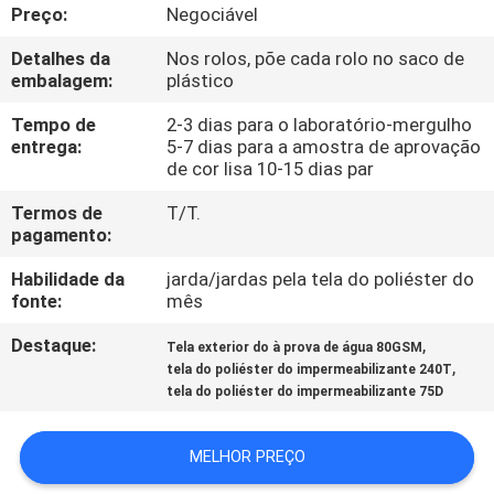
CONTROLE
Preço:
Negociável
DA
Detalhes da
Nos rolos, põe cada rolo no saco de
embalagem:
plástico
QUALIDADE
Tempo de
2-3 dias para o laboratório-mergulho
entrega:
5-7 dias para a amostra de aprovação
CONTACTE-
de cor lisa 10-15 dias par
NOS
Termos de
T/T.
pagamento:
NOTÍCIA
Habilidade da
jarda/jardas pela tela do poliéster do
fonte:
mês
CASOS
Destaque:
,
Tela exterior do à prova de água 80GSM
,
tela do poliéster do impermeabilizante 240T
tela do poliéster do impermeabilizante 75D
COMPANY
NEWS
MELHOR PREÇO