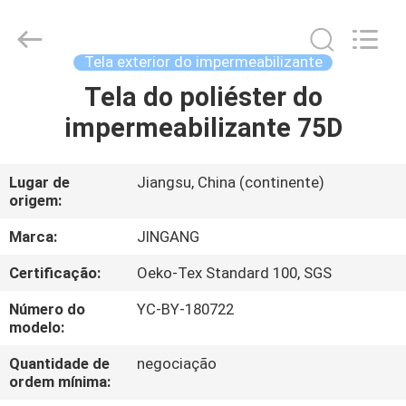
Suzhou
Jingang
Textile
Co.,Ltd.
All
Tela exterior do impermeabilizante
Rights
Reserved.
Tela do poliéster do
CASA
impermeabilizante 75D
PRODUTOS
Lugar de
Jiangsu, China (continente)
origem:
SOBRE
NÓS
Marca:
JINGANG
Certificação:
Oeko-Tex Standard 100, SGS
EXCURSÃO
Número do
YC-BY-180722
DA
modelo:
FÁBRICA
Quantidade de
negociação
ordem mínima: