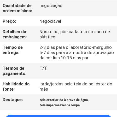
CONTROLE
Quantidade de
negociação
ordem mínima:
DA
QUALIDADE
Preço:
Negociável
Detalhes da
Nos rolos, põe cada rolo no saco de
CONTACTE-
embalagem:
plástico
NOS
Tempo de
2-3 dias para o laboratório-mergulho
entrega:
5-7 dias para a amostra de aprovação
de cor lisa 10-15 dias par
NOTÍCIA
Termos de
T/T.
pagamento:
CASOS
Habilidade da
jarda/jardas pela tela do poliéster do
fonte:
mês
COMPANY
Destaque:
,
tela exterior do à prova de água
NEWS
tela impermeável da roupa