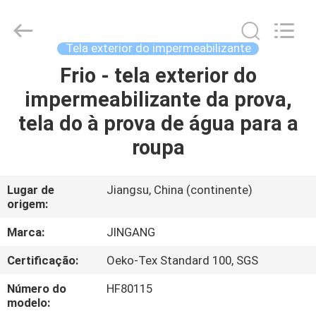
Suzhou
Jingang
Textile
Co.,Ltd.
All
Tela exterior do impermeabilizante
Rights
Reserved.
Frio - tela exterior do
CASA
impermeabilizante da prova,
PRODUTOS
tela do à prova de água para a
roupa
SOBRE
NÓS
Lugar de
Jiangsu, China (continente)
origem:
EXCURSÃO
Marca:
JINGANG
DA
Certificação:
Oeko-Tex Standard 100, SGS
FÁBRICA
Número do
HF80115
modelo: