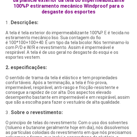
da planície exterior da tela do impermeabilizante
100%P estiramento mecânico Windproof para o
desgaste dos esportes
Descrições:
1 .
A tela é tela exterior do impermeabilizante 100%P. E é tecida no
estiramento mecânico liso. Sua contagem do fio
é 100*100+100+40. É um tipo da tela bicolor. Nós terminamo-lo
com P/D e W/R e revestimento. Assim é impermeável e
respirável. A tela é de uso geral no desgaste do esqui e os
esportes vestem.
2.
especificações:
O sentido de trama da tela é elástico e tem propriedades
confortáveis. Após a terminação, a tela é frio-prova,
impermeável, respirável, anti-rasgo e fricção-resistente e
consegue a rapidez de cor alta. Dos aspectos elevado
desempenho bastante em impermeável e em respirável, assim
que são a escolha para fazer o vestuário de alta qualidade.
Sobre o revestimento:
3 .
O princípio de telas do revestimento: Com o uso dos solventes
(tolueno e butanone geralmente hoje em dia), nós dissolvemos
as partículas coloidais do revestimento em que nós precisamos