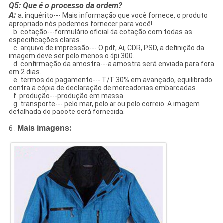
Q5: Que é o processo da ordem?
A:
a. inquérito--- Mais informação que você fornece, o produto
apropriado nós podemos fornecer para você!
b. cotação---formulário oficial da cotação com todas as
especificações claras.
c. arquivo de impressão--- O pdf, Ai, CDR, PSD, a definição da
imagem deve ser pelo menos o dpi 300.
d. confirmação da amostra---a amostra será enviada para fora
em 2 dias.
e. termos do pagamento--- T/T 30% em avançado, equilibrado
contra a cópia de declaração de mercadorias embarcadas.
f. produção---produção em massa
g. transporte--- pelo mar, pelo ar ou pelo correio. A imagem
detalhada do pacote será fornecida.
:
Mais imagens
6 .