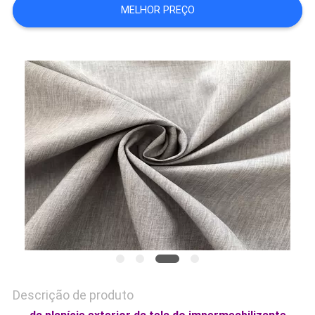
MAPA
MELHOR PREÇO
DO
SITE
PRIVACY
POLICY
Descrição de produto