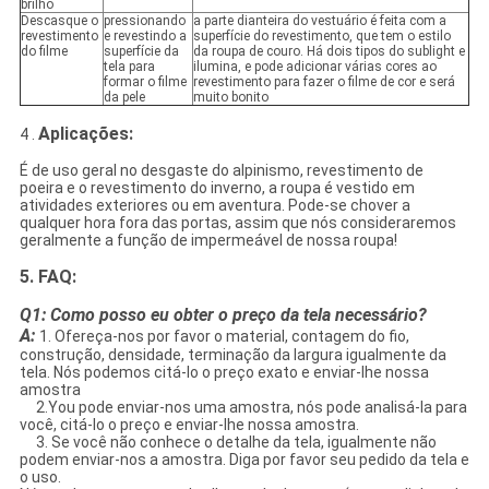
brilho
Descasque o
pressionando
a parte dianteira do vestuário é feita com a
revestimento
e revestindo a
superfície do revestimento, que tem o estilo
do filme
superfície da
da roupa de couro. Há dois tipos do sublight e
tela para
ilumina, e pode adicionar várias cores ao
formar o filme
revestimento para fazer o filme de cor e será
da pele
muito bonito
Aplicações:
4 .
É de uso geral no desgaste do alpinismo, revestimento de
poeira e o revestimento do inverno, a roupa é vestido em
atividades exteriores ou em aventura. Pode-se chover a
qualquer hora fora das portas, assim que nós consideraremos
geralmente a função de impermeável de nossa roupa!
5. FAQ:
Q1: Como posso eu obter o preço da tela necessário?
A:
1. Ofereça-nos por favor o material, contagem do fio,
construção, densidade, terminação da largura igualmente da
tela. Nós podemos citá-lo o preço exato e enviar-lhe nossa
amostra
2.You pode enviar-nos uma amostra, nós pode analisá-la para
você, citá-lo o preço e enviar-lhe nossa amostra.
3. Se você não conhece o detalhe da tela, igualmente não
podem enviar-nos a amostra. Diga por favor seu pedido da tela e
o uso.