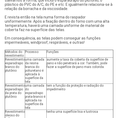
salivamos a forma, que inclui o esparadrapo do plutônio, o
plástico do PVC do A/C, do PE e etc. E igualmente relaciona-se à
relação da borracha e da viscosidade.
E revista então na tela numa forma do raspador
uniformemente. Após a fixação dentro do forno com uma alta
temperatura, haverá uma camada uniforme de material de
coberta faz na superfície das telas.
Em consequência, as telas podem conseguir as funções
impermeáveis, windproof, respiráveis, e outras!
Métodos do
Processo
Funções
revestimento
Revestimento
uma camada
aumente a taxa da coberta da superfície de
esparadrapo
da resina
pano e não penetrará a cor. Também, pode
branco do
branca do
fazer a superfície de pano mais colorida.
plutônio
poliuretano é
aplicada à
superfície da
tela
Revestimento
uma camada
tem a função da proteção e radiação do
esparadrapo
do
impedimento
da prata do
esparadrapo
plutônio
prata-branco é
aplicada na
superfície da
tela
Revestimento
tenha uma superfície lisa e lustrosa
oleoso do