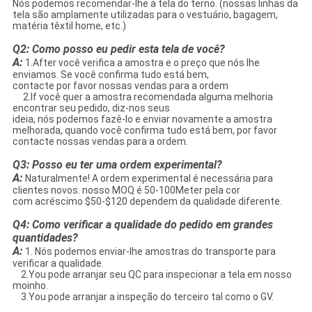
Nós podemos recomendar-lhe a tela do terno. (nossas linhas da
tela são amplamente utilizadas para o vestuário, bagagem,
matéria têxtil home, etc.)
Q2: Como posso eu pedir esta tela de você?
A:
1.After você verifica a amostra e o preço que nós lhe
enviamos. Se você confirma tudo está bem,
contacte por favor nossas vendas para a ordem
2.If você quer a amostra recomendada alguma melhoria
encontrar seu pedido, diz-nos seus
ideia, nós podemos fazê-lo e enviar novamente a amostra
melhorada, quando você confirma tudo está bem, por favor
contacte nossas vendas para a ordem.
Q3: Posso eu ter uma ordem experimental?
A:
Naturalmente! A ordem experimental é necessária para
clientes novos. nosso MOQ é 50-100Meter pela cor
com acréscimo $50-$120 dependem da qualidade diferente.
Q4:
Como verificar a qualidade do pedido em grandes
quantidades?
A:
1. Nós podemos enviar-lhe amostras do transporte para
verificar a qualidade.
2.You pode arranjar seu QC para inspecionar a tela em nosso
moinho.
3.You pode arranjar a inspeção do terceiro tal como o GV.