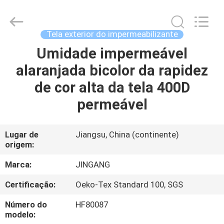
Suzhou
Jingang
Textile
Co.,Ltd.
All
Tela exterior do impermeabilizante
Rights
Reserved.
Umidade impermeável
CASA
alaranjada bicolor da rapidez
PRODUTOS
de cor alta da tela 400D
permeável
SOBRE
NÓS
Lugar de
Jiangsu, China (continente)
origem:
EXCURSÃO
Marca:
JINGANG
DA
Certificação:
Oeko-Tex Standard 100, SGS
FÁBRICA
Número do
HF80087
modelo: