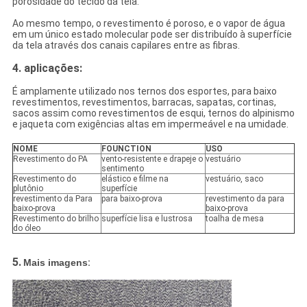
porosidade do tecido da tela.
Ao mesmo tempo, o revestimento é poroso, e o vapor de água
em um único estado molecular pode ser distribuído à superfície
da tela através dos canais capilares entre as fibras.
4. aplicações:
É amplamente utilizado nos ternos dos esportes, para baixo
revestimentos, revestimentos, barracas, sapatas, cortinas,
sacos assim como revestimentos de esqui, ternos do alpinismo
e jaqueta com exigências altas em impermeável e na umidade.
NOME
FOUNCTION
USO
Revestimento do PA
vento-resistente e drapeje o
vestuário
sentimento
Revestimento do
elástico e filme na
vestuário, saco
plutônio
superfície
revestimento da Para
para baixo-prova
revestimento da para
baixo-prova
baixo-prova
Revestimento do brilho
superfície lisa e lustrosa
toalha de mesa
do óleo
5.
Mais imagens
: