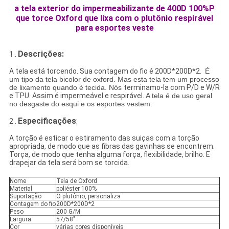
a tela exterior do impermeabilizante de 400D 100%P
que torce Oxford que lixa com o plutônio respirável
para esportes veste
Descrições:
1 .
A tela está torcendo. Sua contagem do fio é 200D*200D*2.
É
um tipo da tela bicolor de oxford. Mas esta tela tem um processo
de lixamento quando é tecida. Nós
terminamo-la com P/D e W/R
e TPU. Assim é impermeável e respirável.
A tela é de uso geral
no desgaste do esqui e os esportes vestem
.
Especificações
:
2 .
A torção é esticar o estiramento das suiças com a torção
apropriada, de modo que as fibras das gavinhas se encontrem.
Torça, de modo que tenha alguma força, flexibilidade, brilho. E
drapejar da tela será bom se torcida.
Nome
Tela de Oxford
Material
poliéster 100%
Suportação
O plutônio, personaliza
Contagem do fio
200D*200D*2
Peso
200 G/M
Largura
57/58"
Cor
várias cores disponíveis