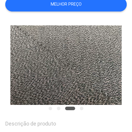
MAPA
MELHOR PREÇO
DO
SITE
PRIVACY
POLICY
Descrição de produto