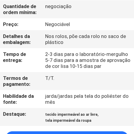
CONTROLE
Quantidade de
negociação
ordem mínima:
DA
QUALIDADE
Preço:
Negociável
Detalhes da
Nos rolos, põe cada rolo no saco de
CONTACTE-
embalagem:
plástico
NOS
Tempo de
2-3 dias para o laboratório-mergulho
entrega:
5-7 dias para a amostra de aprovação
de cor lisa 10-15 dias par
NOTÍCIA
Termos de
T/T.
pagamento:
CASOS
Habilidade da
jarda/jardas pela tela do poliéster do
fonte:
mês
COMPANY
Destaque:
,
tecido impermeável ao ar livre
NEWS
tela impermeável da roupa