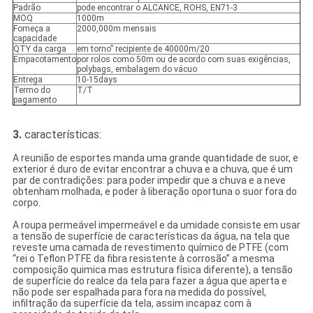
Padrão
pode encontrar o ALCANCE, ROHS, EN71-3
MOQ
1000m
Forneça a
2000,000m mensais
capacidade
QTY da carga
em torno” recipiente de 40000m/20
Empacotamento
por rolos como 50m ou de acordo com suas exigências,
polybags, embalagem do vácuo
Entrega
10-15days
Termo do
T/T
pagamento
3.
características:
A reunião de esportes manda uma grande quantidade de suor, e
exterior é duro de evitar encontrar a chuva e a chuva, que é um
par de contradições: para poder impedir que a chuva e a neve
obtenham molhada, e poder à liberação oportuna o suor fora do
corpo.
A roupa permeável impermeável e da umidade consiste em usar
a tensão de superfície de características da água, na tela que
reveste uma camada de revestimento químico de PTFE (com
“rei o Teflon PTFE da fibra resistente à corrosão” a mesma
composição quimica mas estrutura física diferente), a tensão
de superfície do realce da tela para fazer a água que aperta e
não pode ser espalhada para fora na medida do possível,
infiltração da superfície da tela, assim incapaz com à