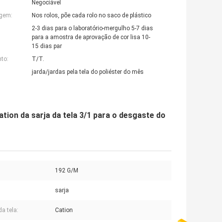
Negociável
agem:
Nos rolos, põe cada rolo no saco de plástico
2-3 dias para o laboratório-mergulho 5-7 dias
para a amostra de aprovação de cor lisa 10-
15 dias par
to:
T/T.
jarda/jardas pela tela do poliéster do mês
tion da sarja da tela 3/1 para o desgaste do
192 G/M
sarja
da tela:
Cation