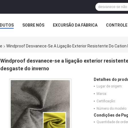
DUTOS
SOBRE NÓS
EXCURSÃO DA FÁBRICA
CONTROLE 
EMPRESA
te
Windproof Desvanece-Se A Ligação Exterior Resistente Do Cation 
Windproof desvanece-se a ligação exterior resistente 
desgaste do inverno
Detalhes do prod
Lugar de origem:
Marca:
Certificação:
Número do modelo:
Condições de Pag
Quantidade de ord