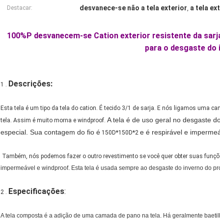
desvanece-se não a tela exterior
a tela ex
Destacar:
,
100%P desvanecem-se Cation exterior resistente da sarja
para o desgaste do 
Descrições:
1 .
Esta tela é um tipo da tela do cation. É tecido 3/1 de sarja. E nós ligamos uma c
A tela é de uso geral no desgaste 
tela. Assim é muito morna e windproof.
especial. Sua contagem do fio é
e é respirável e impermeá
150D*150D*2
Também, nós podemos fazer o outro revestimento se você quer obter suas funçõ
impermeável e windproof. Esta tela é usada sempre ao desgaste do inverno do pro
Especificações
:
2 .
A tela composta é a adição de uma camada de pano na tela. Há geralmente baetilha