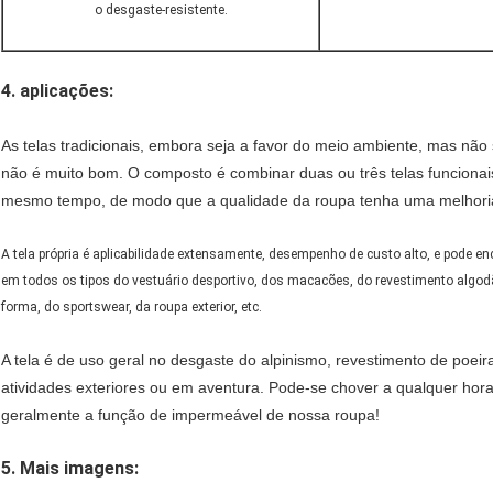
o desgaste-resistente.
4. aplicações:
As telas tradicionais, embora seja a favor do meio ambiente, mas não s
não é muito bom. O composto é combinar duas ou três telas funciona
mesmo tempo, de modo que a qualidade da roupa tenha uma melhoria 
A tela própria é aplicabilidade extensamente, desempenho de custo alto, e pode e
em todos os tipos do vestuário desportivo, dos macacões, do revestimento algod
forma, do sportswear, da roupa exterior, etc.
A tela é de uso geral no desgaste do alpinismo, revestimento de poeir
atividades exteriores ou em aventura. Pode-se chover a qualquer hor
geralmente a função de impermeável de nossa roupa!
5.
Mais imagens: