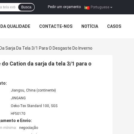
Pedir um orçamento
Busca
|
Portuguese
DA QUALIDADE
CONTACTE-NOS
NOTÍCIA
CASOS
Da Sarja Da Tela 3/1 Para O Desgaste Do Inverno
do Cation da sarja da tela 3/1 para o
uto:
Jiangsu, China (continente)
JINGANG
Oeko-Tex Standard 100, SGS
HF50170
amento e Envio:
em mínima:
negociação