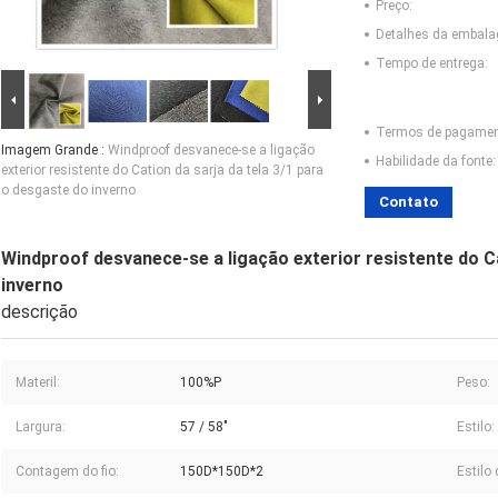
Preço:
Detalhes da embal
Tempo de entrega:
Termos de pagamen
Imagem Grande :
Windproof desvanece-se a ligação
Habilidade da fonte:
exterior resistente do Cation da sarja da tela 3/1 para
o desgaste do inverno
Contato
Windproof desvanece-se a ligação exterior resistente do Ca
inverno
descrição
Materil:
100%P
Peso:
Largura:
57 / 58"
Estilo:
Contagem do fio:
150D*150D*2
Estilo 