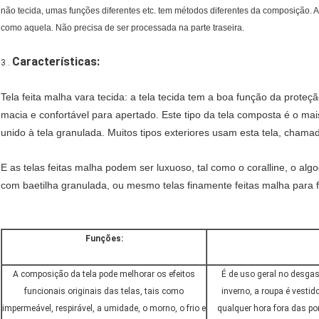
não tecida, umas funções diferentes etc. tem métodos diferentes da composição. A
como aquela. Não precisa de ser processada na parte traseira.
Características:
3 .
Tela feita malha vara tecida: a tela tecida tem a boa função da proteçã
macia e confortável para apertado. Este tipo da tela composta é o ma
unido à tela granulada. Muitos tipos exteriores usam esta tela, cham
E as telas feitas malha podem ser luxuoso, tal como o coralline, o alg
com baetilha granulada, ou mesmo telas finamente feitas malha para fa
Funções:
A composição da tela pode melhorar os efeitos
É de uso geral no desgas
funcionais originais das telas, tais como
inverno, a roupa é vesti
impermeável, respirável, a umidade, o morno, o frio e
qualquer hora fora das p