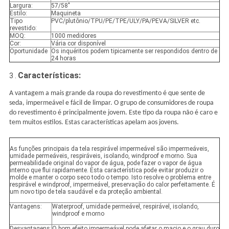
Largura:
57/58"
Estilo:
Maquineta
Tipo
PVC/plutônio/TPU/PE/TPE/ULY/PA/PEVA/SILVER etc.
revestido:
MOQ:
1000 medidores
Cor:
Vária cor disponível
Oportunidade
Os inquéritos podem tipicamente ser respondidos dentro de
24 horas
Características:
3 .
A vantagem a mais grande da roupa do revestimento é que sente de
seda, impermeável e fácil de limpar. O grupo de consumidores de roupa
do revestimento é principalmente jovem. Este tipo da roupa não é caro e
tem muitos estilos. Estas características apelam aos jovens.
As funções principais da tela respirável impermeável são impermeáveis,
umidade permeáveis, respiráveis, isolando, windproof e morno. Sua
permeabilidade original do vapor de água, pode fazer o vapor de água
interno que flui rapidamente. Esta característica pode evitar produzir o
molde e manter o corpo seco todo o tempo. Isto resolve o problema entre
respirável e windproof, impermeável, preservação do calor perfeitamente. É
um novo tipo de tela saudável e da proteção ambiental.
Vantagens:
Waterproof, umidade permeável, respirável, isolando,
windproof e morno
Desvantagens:
O bom efeito impermeável pode afetar o macio e o grau duro