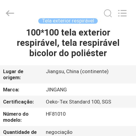
Suzhou
Jingang
Textile
Co.,Ltd.
All
Tela exterior respirável
Rights
Reserved.
100*100 tela exterior
CASA
respirável, tela respirável
PRODUTOS
bicolor do poliéster
SOBRE
Lugar de
Jiangsu, China (continente)
origem:
NÓS
Marca:
JINGANG
EXCURSÃO
Certificação:
Oeko-Tex Standard 100, SGS
DA
Número do
HF81010
FÁBRICA
modelo:
Quantidade de
negociação