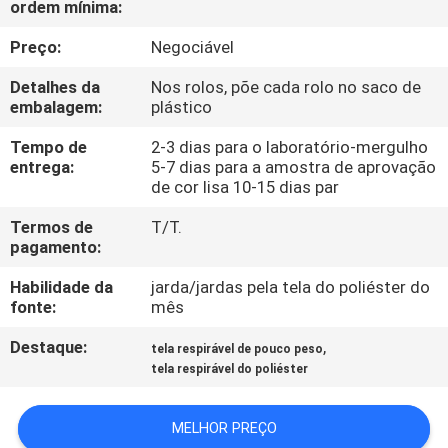
ordem mínima:
CONTROLE
DA
Preço:
Negociável
QUALIDADE
Detalhes da
Nos rolos, põe cada rolo no saco de
embalagem:
plástico
CONTACTE-
Tempo de
2-3 dias para o laboratório-mergulho
entrega:
5-7 dias para a amostra de aprovação
NOS
de cor lisa 10-15 dias par
Termos de
T/T.
NOTÍCIA
pagamento:
Habilidade da
jarda/jardas pela tela do poliéster do
CASOS
fonte:
mês
Destaque:
,
tela respirável de pouco peso
COMPANY
tela respirável do poliéster
NEWS
MELHOR PREÇO