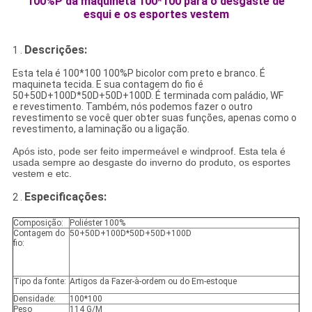
100%P da maquineta 100*100 para o desgaste de
esqui e os esportes vestem
Descrições:
1 .
Esta tela é 100*100 100%P bicolor com preto e branco. É
maquineta tecida. E sua contagem do fio é
50+50D+100D*50D+50D+100D. É terminada com paládio, WF
e revestimento. Também, nós podemos fazer o outro
revestimento se você quer obter suas funções, apenas como o
revestimento, a laminação ou a ligação.
Após isto, pode ser feito impermeável e windproof. Esta tela é
usada sempre ao desgaste do inverno do produto, os esportes
vestem e etc.
Especificações:
2 .
Composição:
Poliéster 100%
Contagem do
50+50D+100D*50D+50D+100D
fio:
Tipo da fonte:
Artigos da Fazer-à-ordem ou do Em-estoque
Densidade:
100*100
Peso
114 G/M