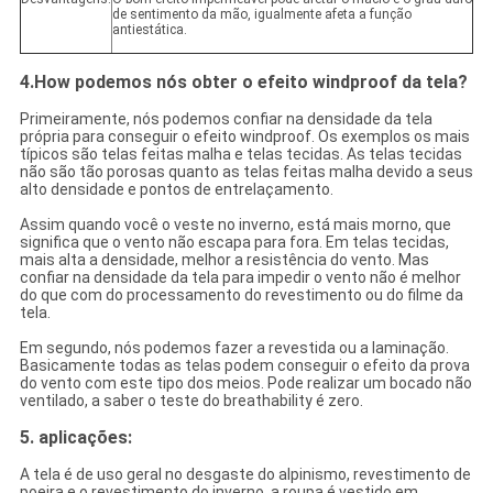
de sentimento da mão, igualmente afeta a função
antiestática.
4.How podemos nós obter o efeito windproof da tela?
Primeiramente, nós podemos confiar na densidade da tela
própria para conseguir o efeito windproof. Os exemplos os mais
típicos são telas feitas malha e telas tecidas. As telas tecidas
não são tão porosas quanto as telas feitas malha devido a seus
alto densidade e pontos de entrelaçamento.
Assim quando você o veste no inverno, está mais morno, que
significa que o vento não escapa para fora. Em telas tecidas,
mais alta a densidade, melhor a resistência do vento. Mas
confiar na densidade da tela para impedir o vento não é melhor
do que com do processamento do revestimento ou do filme da
tela.
Em segundo, nós podemos fazer a revestida ou a laminação.
Basicamente todas as telas podem conseguir o efeito da prova
do vento com este tipo dos meios. Pode realizar um bocado não
ventilado, a saber o teste do breathability é zero.
5. aplicações:
A tela é de uso geral no desgaste do alpinismo, revestimento de
poeira e o revestimento do inverno, a roupa é vestido em