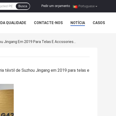
Pedir um orçamento
Busca
|
Portuguese
DA QUALIDADE
CONTACTE-NOS
NOTÍCIA
CASOS
Notícias Da Empresa Sobre Felicitações À Feira De Comércio Internacional De China De Matéria Têxtil De Suzhou Jingang Em 2019 Para Telas E Accssories Do Fato
ria têxtil de Suzhou Jingang em 2019 para telas e