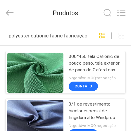
Suzhou
Jingang
Textile
Produtos
Co.,Ltd.
All
Rights
Reserved.
CASA
polyester cationic fabric fabricação online
PRODUTOS
300*450 tela Cationic de
pouco peso, tela exterior
SOBRE
de pano de Oxford das
NÓS
várias cores
Negociável MOQ:negociação
CONTATO
EXCURSÃO
3/1 de revestimento
DA
bicolor especial de
FÁBRICA
tingidura alto Windproof
da taxa TPU da tela
Negociável MOQ:negociação