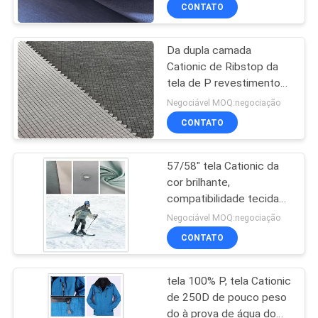
Cationic da sarja
CONTROLE
CONTATO
DA
Da dupla camada
QUALIDADE
Cationic de Ribstop da
tela de P revestimento
CONTACTE-
100% bicolor para o
Negociável MOQ:negociação
desgaste dos esportes
NOS
CONTATO
57/58" tela Cationic da
NOTÍCIA
cor brilhante,
compatibilidade tecida
CASOS
lisa da tintura da tela boa
Negociável MOQ:negociação
CONTATO
COMPANY
tela 100% P, tela Cationic
NEWS
de 250D de pouco peso
do à prova de água do