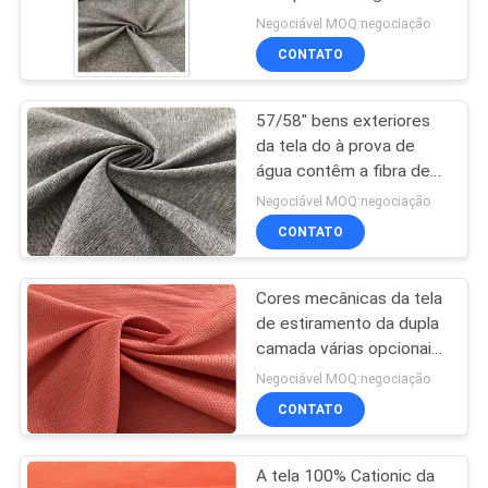
MAPA
revestimento bicolor
Negociável MOQ:negociação
DO
CONTATO
SITE
57/58" bens exteriores
da tela do à prova de
PRIVACY
água contêm a fibra de
poliéster alterada
POLICY
Negociável MOQ:negociação
CONTATO
Cores mecânicas da tela
de estiramento da dupla
camada várias opcionais
com revestimento de
Negociável MOQ:negociação
TPU
CONTATO
A tela 100% Cationic da