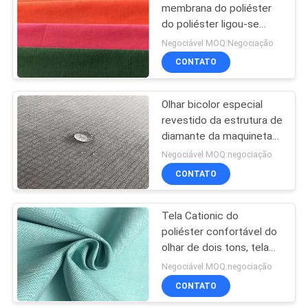
membrana do poliéster
do poliéster ligou-se
feito malha
Negociável MOQ:Negociação
CONTATO
Olhar bicolor especial
revestido da estrutura de
diamante da maquineta
da tela da tela do
Negociável MOQ:negociação
poliéster do plutônio do
CONTATO
Cation
Tela Cationic do
poliéster confortável do
olhar de dois tons, tela
impermeável do poliéster
Negociável MOQ:negociação
CONTATO