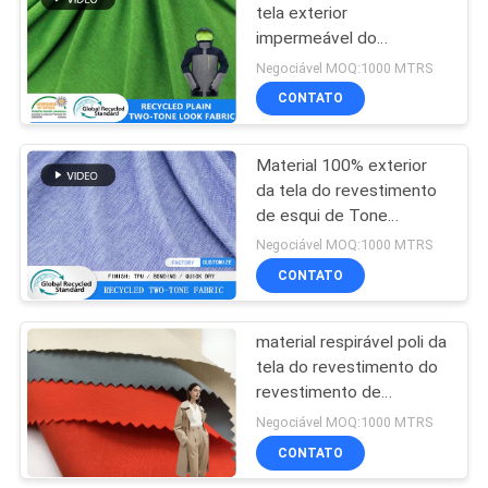
tela exterior
impermeável do
revestimento plástico do
Negociável MOQ:1000 MTRS
tom RPET da tela dois
CONTATO
da garrafa
Material 100% exterior
da tela do revestimento
de esqui de Tone
Recycled Plastic Bottle
Negociável MOQ:1000 MTRS
Fabric RPET do poliéster
CONTATO
dois
material respirável poli da
tela do revestimento do
revestimento de
trincheira da tela da
Negociável MOQ:1000 MTRS
sensação do algodão
CONTATO
75D do algodão da sarja