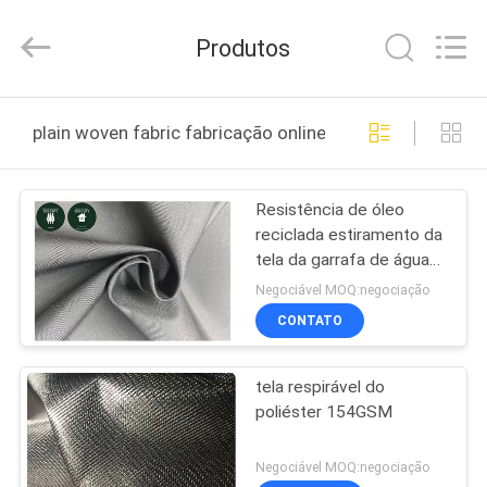
Suzhou
Jingang
Textile
Produtos
Co.,Ltd.
All
Rights
Reserved.
CASA
plain woven fabric fabricação online
PRODUTOS
Resistência de óleo
reciclada estiramento da
SOBRE
tela da garrafa de água
NÓS
de Machenical para
Negociável MOQ:negociação
necessidades diárias
CONTATO
EXCURSÃO
tela respirável do
DA
poliéster 154GSM
FÁBRICA
Negociável MOQ:negociação