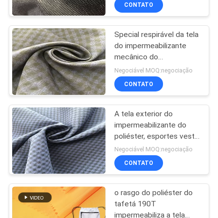
CONTROLE
CONTATO
DA
Special respirável da tela
QUALIDADE
do impermeabilizante
mecânico do
CONTACTE-
estiramento para o
Negociável MOQ:negociação
desgaste exterior do
NOS
CONTATO
esqui
A tela exterior do
NOTÍCIA
impermeabilizante do
poliéster, esportes veste
CASOS
a tela respirável forte
Negociável MOQ:negociação
CONTATO
COMPANY
o rasgo do poliéster do
NEWS
tafetá 190T
impermeabiliza a tela