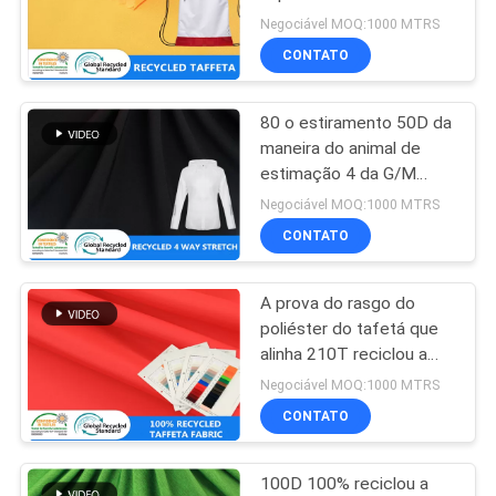
MAPA
plástica reciclada
Negociável MOQ:1000 MTRS
DO
CONTATO
SITE
80 o estiramento 50D da
maneira do animal de
PRIVACY
estimação 4 da G/M
reciclou a tela do
POLICY
Negociável MOQ:1000 MTRS
Spandex
CONTATO
A prova do rasgo do
poliéster do tafetá que
alinha 210T reciclou a
tela plástica
Negociável MOQ:1000 MTRS
CONTATO
100D 100% reciclou a